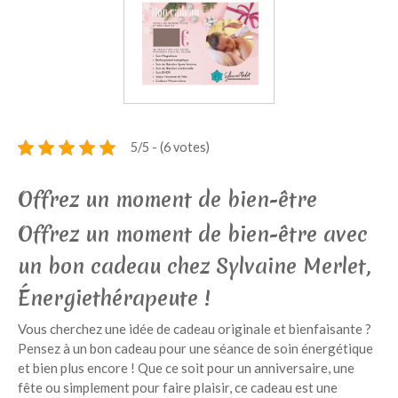
Magnétisme : Soins énergétiques à distance
VOS TÉMOIGNAGES
MES ENGAGEMENTS
Mon don de naissance : un chemin de transformation intérieure
Mon parcours d’apprentissage et mes formations
5/5 - (6 votes)
COMPRENDRE
Le magnétisme
Offrez un moment de bien-être
La géobiologie
Offrez un moment de bien-être avec
La Thérapie EMDR
un bon cadeau chez Sylvaine Merlet,
les Thérapies de l’âme
Énergiethérapeute !
BLOG
Vous cherchez une idée de cadeau originale et bienfaisante ?
CONTACT
Pensez à un bon cadeau pour une séance de soin énergétique
OFFREZ UN MOMENT DE BIEN-ÊTRE
et bien plus encore ! Que ce soit pour un anniversaire, une
fête ou simplement pour faire plaisir, ce cadeau est une