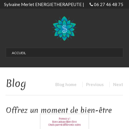
Sylvaine Merlet ENERGIETHERAPEUTE |
06 27 46 48 75
ACCUEIL
LES SOINS
Soins Magnétisme | Magnétiseur
Blog
Soins Habitat Bordeaux – Biscarrosse
Blog home
Previous
Next
Soins EMDR
Séance confiance en soi
Offrez un moment de bien-être
Gestion & libération émotionnelle
Développer son don
Soin passeuse d’âme