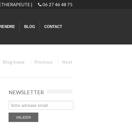
GIETHERAPEUTE |
06 27 46 48 75
RENDRE
BLOG
CONTACT
Blog home
Previous
Next
NEWSLETTER