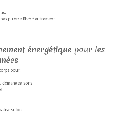
ous.
a pas pu être libéré autrement.
ment énergétique pour les
anées
orps pour :
 ou démangeaisons
el
lisé selon :