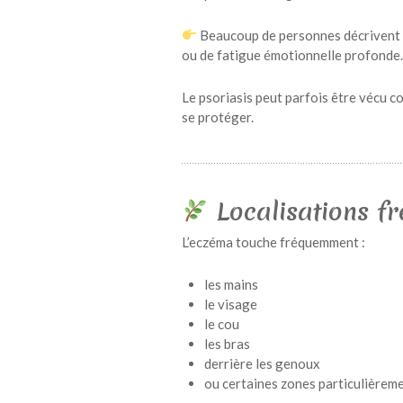
Beaucoup de personnes décrivent é
ou de fatigue émotionnelle profonde.
Le psoriasis peut parfois être vécu 
se protéger.
Localisations fr
L’eczéma touche fréquemment :
les mains
le visage
le cou
les bras
derrière les genoux
ou certaines zones particulièreme