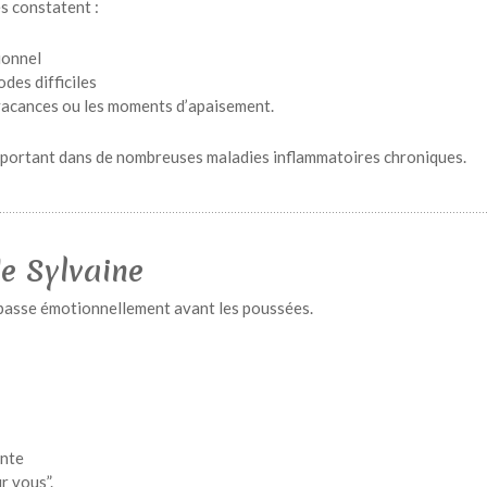
s constatent :
ionnel
des difficiles
vacances ou les moments d’apaisement.
 important dans de nombreuses maladies inflammatoires chroniques.
de Sylvaine
passe émotionnellement avant les poussées.
ante
r vous”.