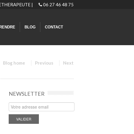
GIETHERAPEUTE |
06 27 46 48 75
RENDRE
BLOG
CONTACT
Blog home
Previous
Next
NEWSLETTER