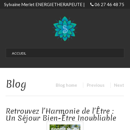
Sylvaine Merlet ENERGIETHERAPEUTE |
06 27 46 48 75
ACCUEIL
LES SOINS
Soins Magnétisme | Magnétiseur
Blog
Soins Habitat Bordeaux – Biscarrosse
Blog home
Previous
Next
Soins EMDR
Séance confiance en soi
Retrouvez l’Harmonie de l’Être :
Gestion & libération émotionnelle
Un Séjour Bien-Être Inoubliable
Développer son don
Soin passeuse d’âme