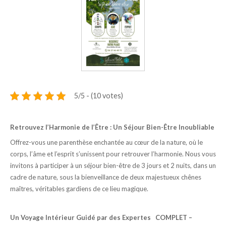
Magnétisme : Soins énergétiques à distance
VOS TÉMOIGNAGES
MES ENGAGEMENTS
Mon don de naissance : un chemin de transformation intérieure
Mon parcours d’apprentissage et mes formations
COMPRENDRE
5/5 - (10 votes)
Le magnétisme
La géobiologie
Retrouvez l’Harmonie de l’Être : Un Séjour Bien-Être Inoubliable
La Thérapie EMDR
Offrez-vous une parenthèse enchantée au cœur de la nature, où le
corps, l’âme et l’esprit s’unissent pour retrouver l’harmonie. Nous vous
les Thérapies de l’âme
invitons à participer à un séjour bien-être de 3 jours et 2 nuits, dans un
BLOG
cadre d
e nature
, sous la bienveillance de deux majestueux chênes
maîtres, véritables gardiens de ce lieu magique.
CONTACT
RETROUVEZ L’HARMONIE DE L’ÊTRE : UN SÉJOUR BIEN-ÊTRE
INOUBLIABLE
Un Voyage Intérieur Guidé par des Expertes COMPLET –