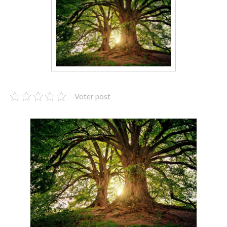
Magnétisme : Soins énergétiques à distance
VOS TÉMOIGNAGES
MES ENGAGEMENTS
Mon don de naissance : un chemin de transformation intérieure
Mon parcours d’apprentissage et mes formations
COMPRENDRE
Voter post
Le magnétisme
La géobiologie
La Thérapie EMDR
les Thérapies de l’âme
BLOG
CONTACT
ATELIER LÂCHER PRISE, RÉSERVEZ VOTRE PLACE : NOUVELLE DATE
!