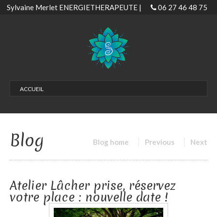
Sylvaine Merlet ENERGIETHERAPEUTE |
06 27 46 48 75
ACCUEIL
LES SOINS
Soins Magnétisme | Magnétiseur
Blog
Soins Habitat Bordeaux – Biscarrosse
Blog home
Previous
Next
Soins EMDR
Séance confiance en soi
Atelier Lâcher prise, réservez
Gestion & libération émotionnelle
votre place : nouvelle date !
Développer son don
Soin passeuse d’âme