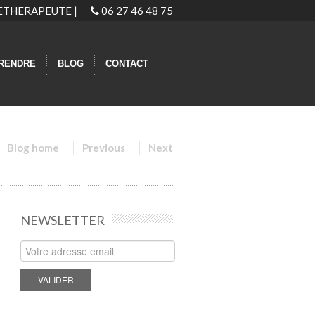
GIETHERAPEUTE |
06 27 46 48 75
RENDRE
BLOG
CONTACT
Blog home
Previous
Next
NEWSLETTER