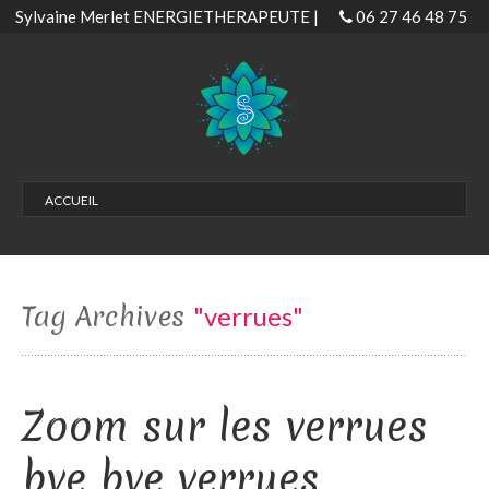
Sylvaine Merlet ENERGIETHERAPEUTE |
06 27 46 48 75
ACCUEIL
LES SOINS
Soins Magnétisme | Magnétiseur
Soins Habitat Bordeaux – Biscarrosse
Tag Archives
"verrues"
Soins EMDR
Séance confiance en soi
Zoom sur les verrues
Gestion & libération émotionnelle
Développer son don
bye bye verrues
Soin passeuse d’âme