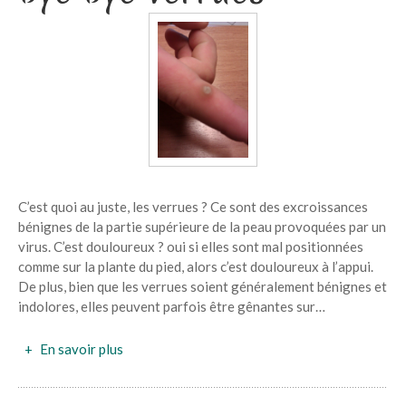
Magnétisme : Soins énergétiques à distance
VOS TÉMOIGNAGES
MES ENGAGEMENTS
Mon don de naissance : un chemin de transformation intérieure
Mon parcours d’apprentissage et mes formations
COMPRENDRE
Le magnétisme
C’est quoi au juste, les verrues ? Ce sont des excroissances
La géobiologie
bénignes de la partie supérieure de la peau provoquées par un
virus. C’est douloureux ? oui si elles sont mal positionnées
La Thérapie EMDR
comme sur la plante du pied, alors c’est douloureux à l’appui.
les Thérapies de l’âme
De plus, bien que les verrues soient généralement bénignes et
indolores, elles peuvent parfois être gênantes sur…
BLOG
CONTACT
En savoir plus
ZOOM SUR LES VERRUES BYE BYE VERRUES